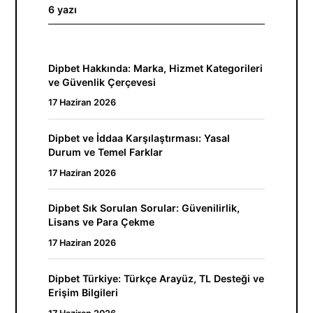
6 yazı
Dipbet Hakkında: Marka, Hizmet Kategorileri
ve Güvenlik Çerçevesi
17 Haziran 2026
Dipbet ve İddaa Karşılaştırması: Yasal
Durum ve Temel Farklar
17 Haziran 2026
Dipbet Sık Sorulan Sorular: Güvenilirlik,
Lisans ve Para Çekme
17 Haziran 2026
Dipbet Türkiye: Türkçe Arayüz, TL Desteği ve
Erişim Bilgileri