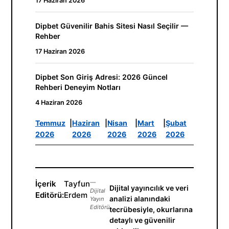
17 Haziran 2026
Dipbet Güvenilir Bahis Sitesi Nasıl Seçilir —
Rehber
17 Haziran 2026
Dipbet Son Giriş Adresi: 2026 Güncel
Rehberi Deneyim Notları
4 Haziran 2026
Temmuz
|
Haziran
|
Nisan
|
Mart
|
Şubat
2026
2026
2026
2026
2026
İçerik
Tayfun
—
Dijital yayıncılık ve veri
Dijital
Editörü:
Erdem
analizi alanındaki
Yayın
Editörü
tecrübesiyle, okurlarına
detaylı ve güvenilir