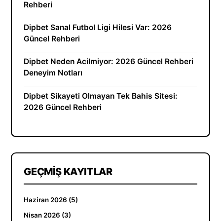
Rehberi
Dipbet Sanal Futbol Ligi Hilesi Var: 2026
Güncel Rehberi
Dipbet Neden Acilmiyor: 2026 Güncel Rehberi
Deneyim Notları
Dipbet Sikayeti Olmayan Tek Bahis Sitesi:
2026 Güncel Rehberi
GEÇMIŞ KAYITLAR
Haziran 2026 (5)
Nisan 2026 (3)