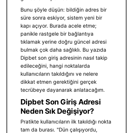
Bunu şöyle düşün: bildiğin adres bir
süre sonra eskiyor, sistem yeni bir
kapı açıyor. Burada acele etme;
panikle rastgele bir bağlantıya
tıklamak yerine doğru güncel adresi
bulmak çok daha sağlıklı. Bu yazıda
Dipbet son giriş adresinin nasıl takip
edileceğini, hangi noktalarda
kullanıcıların takıldığını ve nelere
dikkat etmen gerektiğini gerçek
tecrübeye dayanarak anlatacağım.
Dipbet Son Giriş Adresi
Neden Sık Değişiyor?
Pratikte kullanıcıların ilk takıldığı nokta
tam da burası. "Dün çalışıyordu,