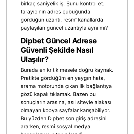
birkaç saniyelik iş. Şunu kontrol et:
tarayıcının adres çubuğunda
gördüğün uzantı, resmî kanallarda
paylaşılan güncel uzantıyla aynı mı?
Dipbet Güncel Adrese
Güvenli Şekilde Nasıl
Ulaşılır?
Burada en kritik mesele doğru kaynak.
Pratikte gördüğüm en yaygın hata,
arama motorunda çıkan ilk bağlantıya
gözü kapalı tıklamak. Bazen bu
sonuçların arasına, asıl siteyle alakası
olmayan kopya sayfalar karışabiliyor.
Bu yüzden Dipbet son giriş adresini
ararken, resmî sosyal medya