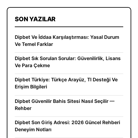
SON YAZILAR
Dipbet Ve İddaa Karşılaştırması: Yasal Durum
Ve Temel Farklar
Dipbet Sık Sorulan Sorular: Güvenilirlik, Lisans
Ve Para Çekme
Dipbet Türkiye: Türkçe Arayüz, Tl Desteği Ve
Erişim Bilgileri
Dipbet Güvenilir Bahis Sitesi Nasıl Seçilir —
Rehber
Dipbet Son Giriş Adresi: 2026 Güncel Rehberi
Deneyim Notları