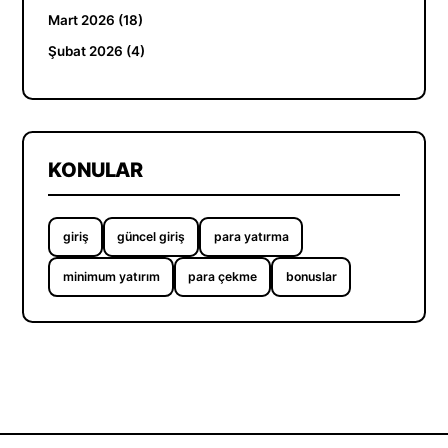
Mart 2026 (18)
Şubat 2026 (4)
KONULAR
giriş
güncel giriş
para yatırma
minimum yatırım
para çekme
bonuslar