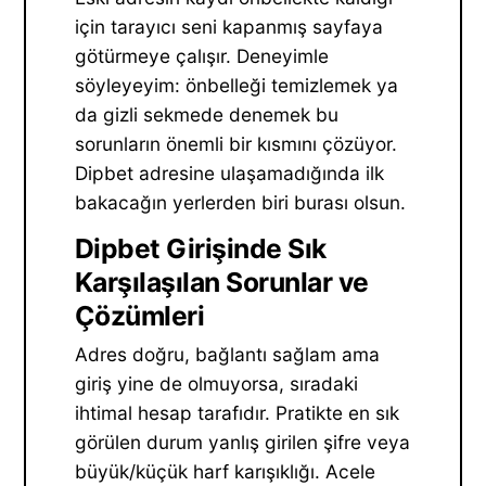
için tarayıcı seni kapanmış sayfaya
götürmeye çalışır. Deneyimle
söyleyeyim: önbelleği temizlemek ya
da gizli sekmede denemek bu
sorunların önemli bir kısmını çözüyor.
Dipbet adresine ulaşamadığında ilk
bakacağın yerlerden biri burası olsun.
Dipbet Girişinde Sık
Karşılaşılan Sorunlar ve
Çözümleri
Adres doğru, bağlantı sağlam ama
giriş yine de olmuyorsa, sıradaki
ihtimal hesap tarafıdır. Pratikte en sık
görülen durum yanlış girilen şifre veya
büyük/küçük harf karışıklığı. Acele