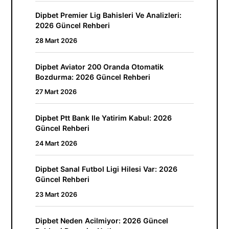
Dipbet Premier Lig Bahisleri Ve Analizleri:
2026 Güncel Rehberi
28 Mart 2026
Dipbet Aviator 200 Oranda Otomatik
Bozdurma: 2026 Güncel Rehberi
27 Mart 2026
Dipbet Ptt Bank Ile Yatirim Kabul: 2026
Güncel Rehberi
24 Mart 2026
Dipbet Sanal Futbol Ligi Hilesi Var: 2026
Güncel Rehberi
23 Mart 2026
Dipbet Neden Acilmiyor: 2026 Güncel