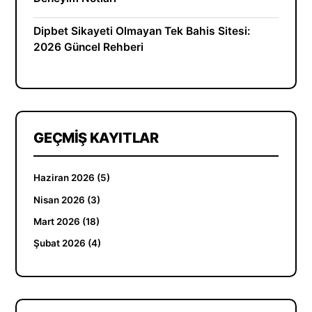
Dipbet Sikayeti Olmayan Tek Bahis Sitesi:
2026 Güncel Rehberi
GEÇMIŞ KAYITLAR
Haziran 2026 (5)
Nisan 2026 (3)
Mart 2026 (18)
Şubat 2026 (4)