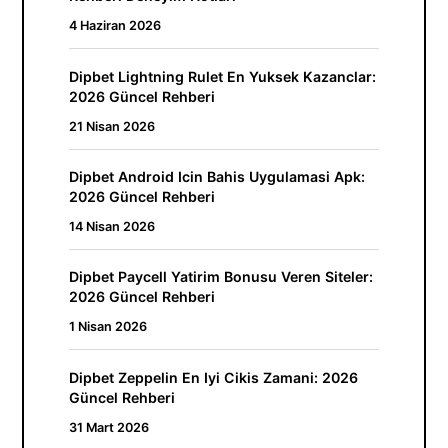
4 Haziran 2026
Dipbet Lightning Rulet En Yuksek Kazanclar:
2026 Güncel Rehberi
21 Nisan 2026
Dipbet Android Icin Bahis Uygulamasi Apk:
2026 Güncel Rehberi
14 Nisan 2026
Dipbet Paycell Yatirim Bonusu Veren Siteler:
2026 Güncel Rehberi
1 Nisan 2026
Dipbet Zeppelin En Iyi Cikis Zamani: 2026
Güncel Rehberi
31 Mart 2026