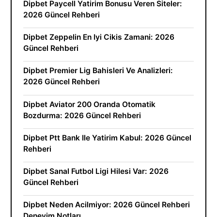
Dipbet Paycell Yatirim Bonusu Veren Siteler:
2026 Güncel Rehberi
Dipbet Zeppelin En Iyi Cikis Zamani: 2026
Güncel Rehberi
Dipbet Premier Lig Bahisleri Ve Analizleri:
2026 Güncel Rehberi
Dipbet Aviator 200 Oranda Otomatik
Bozdurma: 2026 Güncel Rehberi
Dipbet Ptt Bank Ile Yatirim Kabul: 2026 Güncel
Rehberi
Dipbet Sanal Futbol Ligi Hilesi Var: 2026
Güncel Rehberi
Dipbet Neden Acilmiyor: 2026 Güncel Rehberi
Deneyim Notları