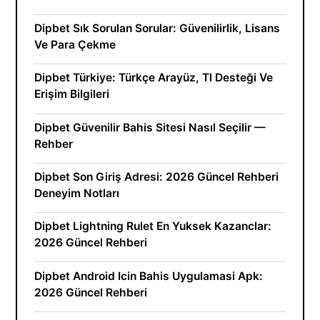
Dipbet Sık Sorulan Sorular: Güvenilirlik, Lisans
Ve Para Çekme
Dipbet Türkiye: Türkçe Arayüz, Tl Desteği Ve
Erişim Bilgileri
Dipbet Güvenilir Bahis Sitesi Nasıl Seçilir —
Rehber
Dipbet Son Giriş Adresi: 2026 Güncel Rehberi
Deneyim Notları
Dipbet Lightning Rulet En Yuksek Kazanclar:
2026 Güncel Rehberi
Dipbet Android Icin Bahis Uygulamasi Apk:
2026 Güncel Rehberi