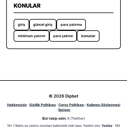
KONULAR
giriş
güncel giriş
para yatırma
minimum yatırım
para çekme
bonuslar
© 2026 Dipbet
Hakkımızda
·
Gizlilik Politikası
·
Çerez Politikası
·
Kullanıcı Sözleşmesi
·
İletişim
Bizi takip edin:
X (Twitter)
18+ | Bahis ve casino oyunları bağımlılık riski taşır. Yardım için:
Yeşilay
· 182