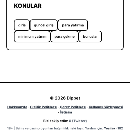
KONULAR
giriş
güncel giriş
para yatırma
minimum yatırım
para çekme
bonuslar
© 2026 Dipbet
Hakkımızda
·
Gizlilik Politikası
·
Çerez Politikası
·
Kullanıcı Sözleşmesi
·
İletişim
Bizi takip edin:
X (Twitter)
18+ | Bahis ve casino oyunları bağımlılık riski taşır. Yardım için:
Yeşilay
· 182