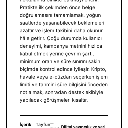
Pratikte ilk çekimden önce belge
doğrulamasını tamamlamak, yoğun
saatlerde yaşanabilecek beklemeleri
azaltır ve işlem takibini daha okunur
hâle getirir. Çoğu durumda kullanıcı
deneyimi, kampanya metnini hızlıca
kabul etmek yerine çevrim şartı,
minimum oran ve süre sınırını sakin
biçimde kontrol edince iyileşir. Kripto,
havale veya e-cüzdan seçerken işlem
limiti ve tahmini süre bilgisini önceden
not almak, sonradan destek ekibiyle
yapılacak görüşmeleri kısaltır.
İçerik
Tayfun
—
Dijital yayıncılık ve veri