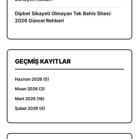
Dipbet Sikayeti Olmayan Tek Bahis Sitesi:
2026 Güncel Rehberi
GEÇMIŞ KAYITLAR
Haziran 2026 (5)
Nisan 2026 (3)
Mart 2026 (18)
Şubat 2026 (4)