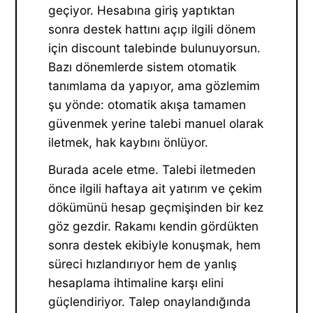
geçiyor. Hesabına giriş yaptıktan
sonra destek hattını açıp ilgili dönem
için discount talebinde bulunuyorsun.
Bazı dönemlerde sistem otomatik
tanımlama da yapıyor, ama gözlemim
şu yönde: otomatik akışa tamamen
güvenmek yerine talebi manuel olarak
iletmek, hak kaybını önlüyor.
Burada acele etme. Talebi iletmeden
önce ilgili haftaya ait yatırım ve çekim
dökümünü hesap geçmişinden bir kez
göz gezdir. Rakamı kendin gördükten
sonra destek ekibiyle konuşmak, hem
süreci hızlandırıyor hem de yanlış
hesaplama ihtimaline karşı elini
güçlendiriyor. Talep onaylandığında