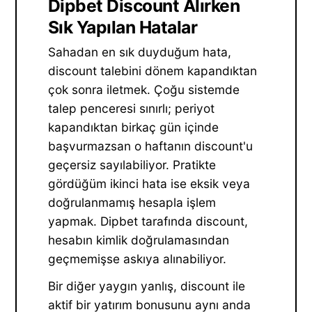
Dipbet Discount Alırken
Sık Yapılan Hatalar
Sahadan en sık duyduğum hata,
discount talebini dönem kapandıktan
çok sonra iletmek. Çoğu sistemde
talep penceresi sınırlı; periyot
kapandıktan birkaç gün içinde
başvurmazsan o haftanın discount'u
geçersiz sayılabiliyor. Pratikte
gördüğüm ikinci hata ise eksik veya
doğrulanmamış hesapla işlem
yapmak. Dipbet tarafında discount,
hesabın kimlik doğrulamasından
geçmemişse askıya alınabiliyor.
Bir diğer yaygın yanlış, discount ile
aktif bir yatırım bonusunu aynı anda