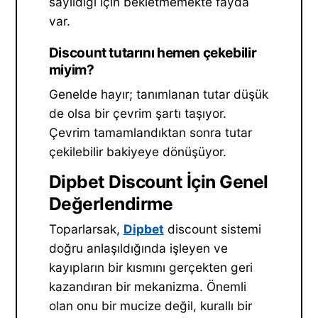
sayıldığı için bekletmemekte fayda
var.
Discount tutarını hemen çekebilir
miyim?
Genelde hayır; tanımlanan tutar düşük
de olsa bir çevrim şartı taşıyor.
Çevrim tamamlandıktan sonra tutar
çekilebilir bakiyeye dönüşüyor.
Dipbet Discount İçin Genel
Değerlendirme
Toparlarsak,
Dipbet
discount sistemi
doğru anlaşıldığında işleyen ve
kayıpların bir kısmını gerçekten geri
kazandıran bir mekanizma. Önemli
olan onu bir mucize değil, kurallı bir