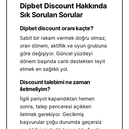
Dipbet Discount Hakkında
Sık Sorulan Sorular
Dipbet discount oranı kaçtır?
Sabit bir rakam vermek doğru olmaz;
oran dönem, aktiflik ve oyun grubuna
göre değişiyor. Güncel yüzdeyi
dönem başında canlı destekten teyit
etmek en sağlıklı yol.
Discount talebimi ne zaman
iletmeliyim?
İlgili periyot kapandıktan hemen
sonra, talep penceresi açıkken
iletmek gerekiyor. Gecikmiş
başvurular çoğu durumda geçersiz